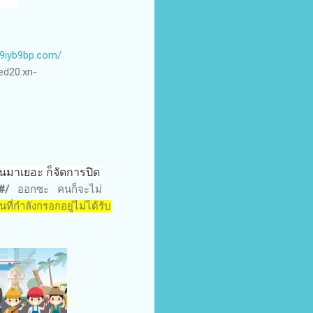
u9iyb9bp.com/
ied20.xn-
นมาเยอะ ก็จัดการปิด
/#/
ออกซะ คนก็จะไม่
ที่กำลังกรอกอยู่ไม่ได้รับ