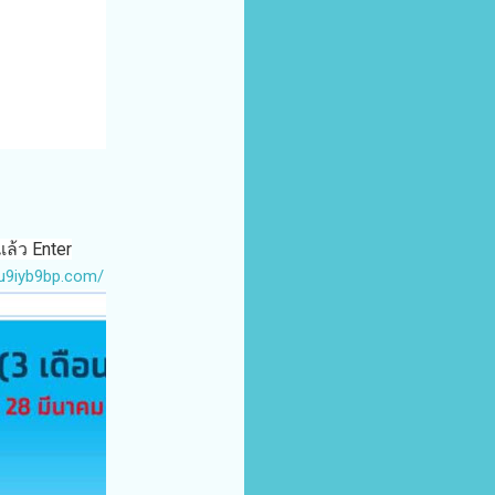
ล้ว Enter
du9iyb9bp.com/