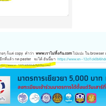
่ายๆ ก็แค่ copy คำว่า
www.เราไม่ทิ้งกัน.com
ไปแปะ ใน browser แ
ีกที่แล้ว กด paster จะได้ อันนี้มา
https://www.xn--12cl1ck0bl6h