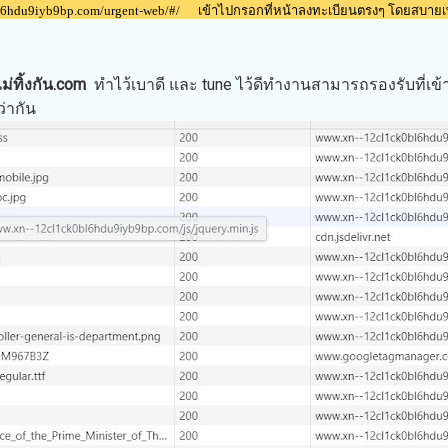
0bl6hdu9iyb9bp.com/urgent-web/#/ เข้าไปกรอกที่หน้าลงทะเบียนตรงๆ โดยสบายเ
ม่ทิ้งกัน.com
ทำไว้เบาดี และ
tune ไว้ดีทำงานสามารถรองรับที่เข้
ว่ากัน