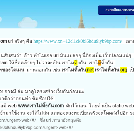
.com
url จริงๆ คือ
เอาแค
https://www.xn--12cl1ck0bl6hdu9iyb9bp.com/
สับสนว่า อ้าว ทำไมเจอ url มันแปลกๆ นี่ต้องเป็น เว็บปลอมแน่ๆ ก็
in ให้ชื่อคล้ายๆ ไม่ว่าจะเป็น เราไม่
ทิ่
งกัน เราไ
ม้
ทิ้งกัน
มาหลอกกัน เช่น
เราไม่ทิ้งกัน
.net
เราไม่ทิ้งกัน.
org
เป
ทของโดเมน
rror อาจมี ล่ม มาดูโครงสร้างเว็บกันก่อนนะ
มาดีกว่าตอนทำ ชิมช๊อปใช้..
ือมี web
www.เราไม่ทิ้งกัน.com
ดักไว้ก่อน โดยทำเป็น static web 
เข้ามาใช้งาน จะได้ไม่ล่ม แต่พอจะลงทะเบียนจริงจะโดดส่งไปอีก serv
om/urgent-web/#/ ซึ่ง url ภาษาอังกฤษคือ
l1ck0bl6hdu9iyb9bp.com/urgent-web/#/