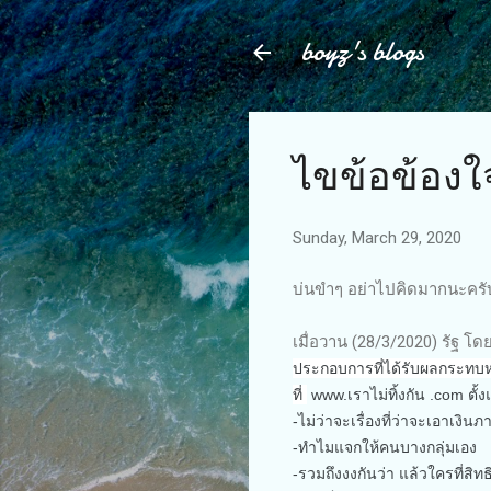
boyz's blogs
ไขข้อข้องใจ
Sunday, March 29, 2020
บ่นขำๆ อย่าไปคิดมากนะครับ.
เมื่อวาน (28/3/2020) รัฐ โ
ประกอบการที่ได้รับผลกระทบ
ที่
www.เราไม่ทิ้งกัน .com ตั้
-ไม่ว่าจะเรื่องที่ว่าจะเอาเง
-ทำไมแจกให้คนบางกลุ่มเอง
-รวมถึงงงกันว่า แล้วใครที่สิท