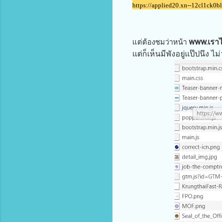
https://applied20.xn--12cl1ck
www.เราไ
แต่ต้องชมว่าหน้า
แต่ก็เห็นมีพังอยู่แป๊ปนึง ไม่