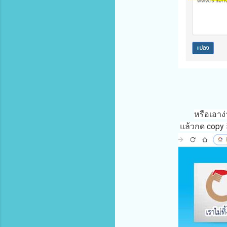
หรือเอาง
แล้วกด copy อ