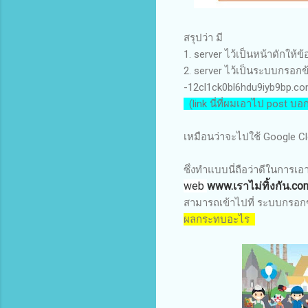
สรุปว่า มี
1. server ไว้เป็นหน้าดักให้ข
2. server ไว้เป็นระบบกรอก
-12cl1ck0bl6hdu9iyb9bp.c
(link นี่ที่ผมเอาไป post บอก
เหมือนว่าจะไปใช้ Google C
ซึ่งทำแบบนี่ถือว่าดีในการ
web
www.เราไม่ทิ้งกัน.co
สามารถเข้าไปที่
ระบบกรอกข้
ผลกระทบอะไร